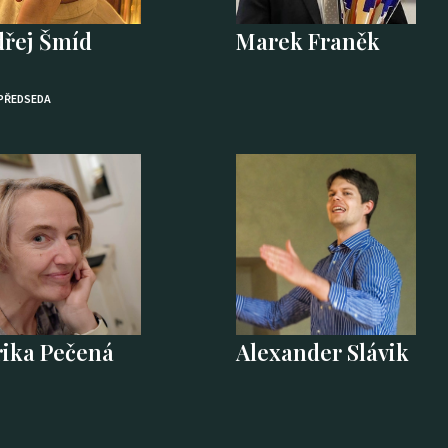
řej Šmíd
Marek Franěk
PŘEDSEDA
ika Pečená
Alexander Slávik