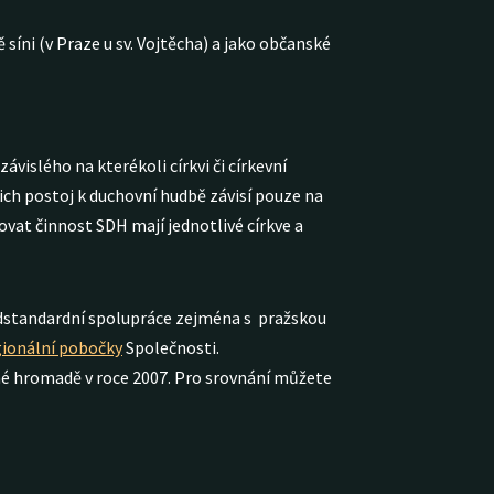
síni (v Praze u sv. Vojtěcha) a jako občanské
islého na kterékoli církvi či církevní
jich postoj k duchovní hudbě závisí pouze na
ovat činnost SDH mají jednotlivé církve a
nadstandardní spolupráce zejména s pražskou
gionální pobočky
Společnosti.
valné hromadě v roce 2007. Pro srovnání můžete