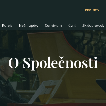
PROJEKTY
Korejs
Mešní zpěvy
Convivium
Cyril
JK doprovody
O Společnosti