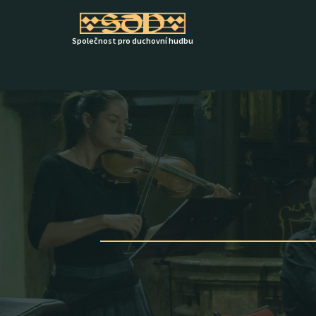
Přeskočit
Společnost pro duchovní hudbu
na
obsah