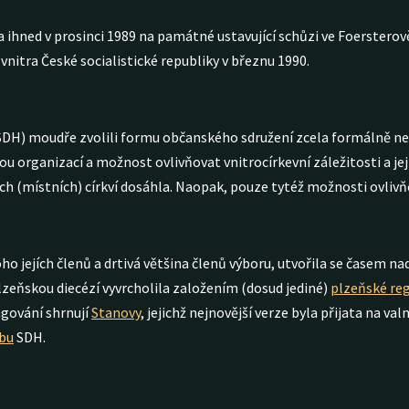
hned v prosinci 1989 na památné ustavující schůzi ve Foersterově 
nitra České socialistické republiky v březnu 1990.
SDH) moudře zvolili formu občanského sdružení zcela formálně nezáv
ou organizací a možnost ovlivňovat vnitrocírkevní záležitosti a je
ch (místních) církví dosáhla. Naopak, pouze tytéž možnosti ovlivň
ho jejích členů a drtivá většina členů výboru, utvořila se časem 
plzeňskou diecézí vyvrcholila založením (dosud jediné)
plzeňské re
ngování shrnují
Stanovy
, jejichž nejnovější verze byla přijata na 
bu
SDH.